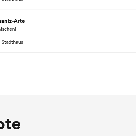
aniz-Arte
ischen!
 Stadthaus
ote