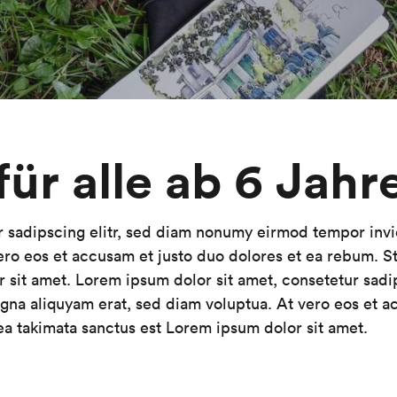
ür alle ab 6 Jahr
r sadipscing elitr, sed diam nonumy eirmod tempor invi
ero eos et accusam et justo duo dolores et ea rebum. St
r sit amet. Lorem ipsum dolor sit amet, consetetur sad
gna aliquyam erat, sed diam voluptua. At vero eos et a
ea takimata sanctus est Lorem ipsum dolor sit amet.