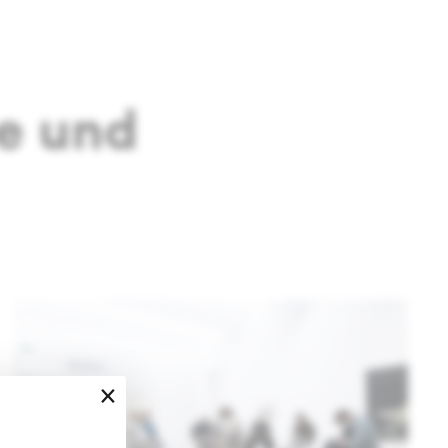
e und
×