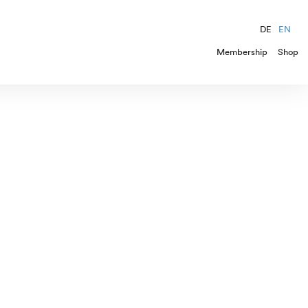
DE
EN
Membership
Shop