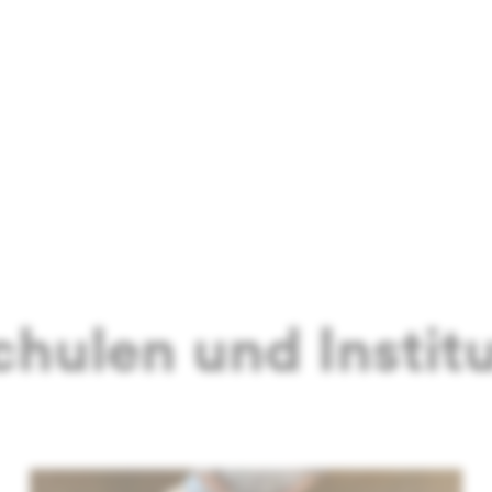
hulen und Instit