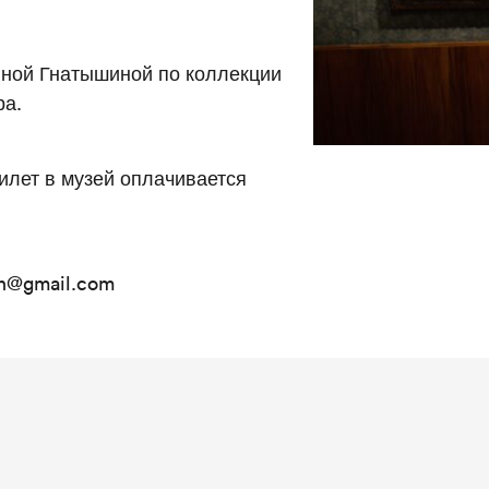
иной Гнатышиной по коллекции
ра.
илет в музей оплачивается
in@gmail.com