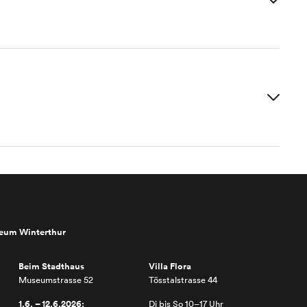
seum Winterthur
Beim Stadthaus
Villa Flora
Museumstrasse 52
Tösstalstrasse 44
1.6. – 12.6.2026:
Di bis So 10–17 Uhr