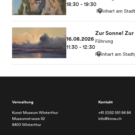
18:30 - 19:30
Reinhart am Stad
Zur Sonne! Zur 
16.08.2026
Führung
11:30 - 12:30
Reinhart am Stadt
Verwaltung
Kontakt
Kunst Museum Winterthur
+41 (0)52 551 84 84
Museumstrasse 52
info@kmw.ch
8400 Winterthur