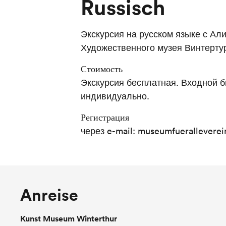
Russisch
Экскурсия на русском языке с Ал
Художественного музея Винтерту
Стоимость
Экскурсия бесплатная. Входной б
индивидуально.
Регистрация
через e-mail: museumfuerallevere
Anreise
Kunst Museum Winterthur