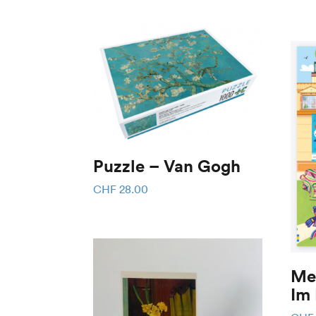
Puzzle – Van Gogh
CHF
28.00
Me
Im