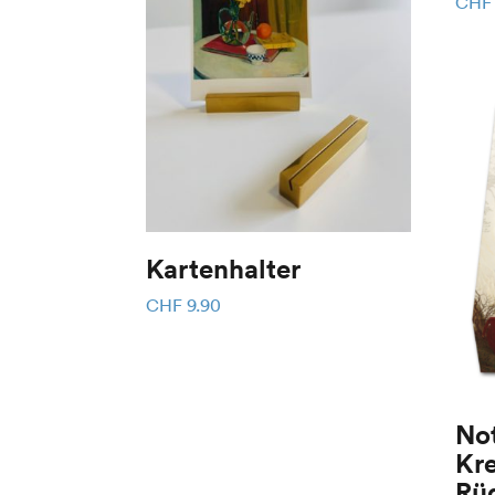
CHF
Kartenhalter
CHF
9.90
Not
Kre
Rü