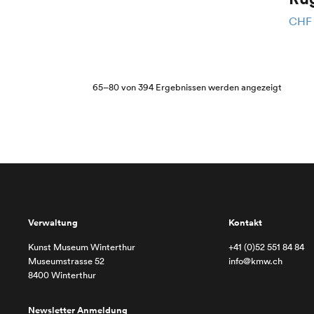
CHF
Nach
65–80 von 394 Ergebnissen werden angezeigt
Aktualit
sortiert
Verwaltung
Kontakt
Kunst Museum Winterthur
+41 (0)52 551 84 84
Museumstrasse 52
info@kmw.ch
8400 Winterthur
Newsletter Anmeldung