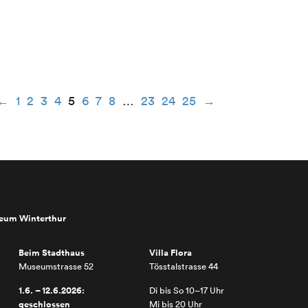
←
1
2
3
4
5
6
7
8
…
23
24
25
→
seum Winterthur
Beim Stadthaus
Villa Flora
Museumstrasse 52
Tösstalstrasse 44
1.6. – 12.6.2026:
Di bis So 10–17 Uhr
geschlossen
Mi bis 20 Uhr