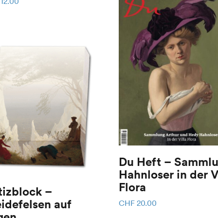
12.00
Du Heft – Samml
Hahnloser in der V
Flora
izblock –
idefelsen auf
CHF
20.00
gen