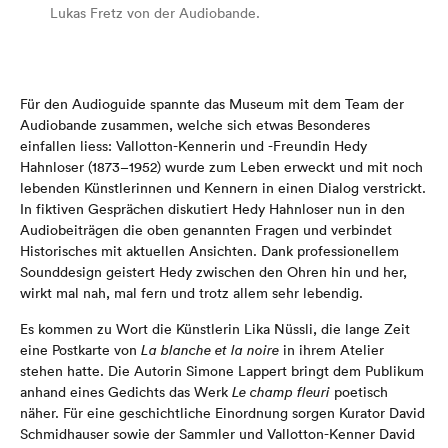
Lukas Fretz von der Audiobande.
Für den Audioguide
spannte das Museum mit dem
Team der
Audiobande
zusammen
, welche sich etwas Besonderes
einfallen liess: Vallotton-Kennerin und -Freundin Hedy
Hahnloser (1873–1952)
wurde
zum Leben
erweckt
und mit
noch
lebenden Künstlerinnen und Kennern in einen Dialog
verstrickt
.
In fiktiven Gespräch
en
diskutiert
Hedy Hahnloser
nun in den
Audiobeiträgen
die oben genannten Fragen und verbindet
Historisches
mit
aktuellen
Ansichten
.
Dank
professionellem
Sounddesign
geistert Hedy zwischen den Ohren hin und her,
wirkt mal nah
,
mal fern
und trotz allem sehr lebendig.
Es kommen zu Wort die Künstlerin Lika Nüssli, die lange Zeit
eine Postkarte von
La blanche et la noire
in ihrem Atelier
stehen hatte. Die Autorin Simone Lappert bringt dem Publikum
anhand eines Gedichts das Werk
Le champ fleuri
poetisch
näher. Für eine geschichtliche Einordnung sorgen Kurator David
Schmidhauser sowie der Sammler und Vallotton-Kenner David