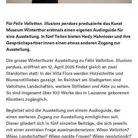
Für
Félix Vallotton. Illusions perdues
produzierte das
Kunst
Museum Winterthur
erstmals einen eigenen
Audioguide für
eine Ausstellung
. In fünf Teilen biete
n Hedy Hahnloser und ihre
Gesprächspartner:innen einen
etwas anderen
Zugang zur
Ausstellung.
Die grosse Winterthurer Ausstellung zu
Félix Vallotton. Illusions
perdues
, eröffnet am 12. April 2025 findet gleich an zwei
Standorten statt: In der Villa Flora werden Holzschnitte und
Blumen
s
tillleben gezeigt. Im Reinhart am Stadtgarten sind
Vallottons Landschaften, weitere Stillleben und Akte zu sehen.
So sind insgesamt über 100 Werke des in Lausanne geborenen
Künstlers zugänglich.
Begleitet wird die Ausstellung
von
einem Audioguide, der
einen
weiteren
Zugang zur
Ausstellung
ermöglichen soll.
Dieser gliedert sich in fünf einzelne Beiträge, die sich jeweils
mit einer zentralen Frage auseinandersetzen:
Wieso Vallotton?
Wieso Landschaften? Wieso nackte Frauen? Wieso revolutionär?