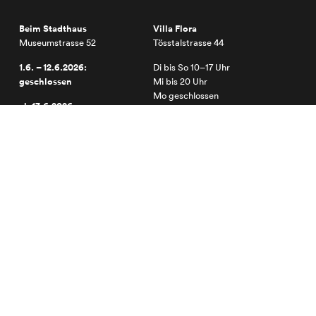
Beim Stadthaus
Villa Flora
Museumstrasse 52
Tösstalstrasse 44
1.6. – 12.6.2026:
Di bis So 10–17 Uhr
geschlossen
Mi bis 20 Uhr
Mo geschlossen
ab 13.6.2026:
Di 10–20 Uhr
Mi bis So 10–17 Uhr
Mo geschlossen
2025 © Kunst Museum Winterthur