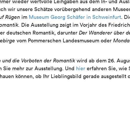
immer wieder wertvolle Leihgaben aus dem In- und Au
auch wir unsere Schätze vorübergehend anderen Museen 
auf Rügen
im
Museum Georg Schäfer in Schweinfurt
. D
Romantik.
Die Ausstellung zeigt im Vorjahr des Friedric
er deutschen Romantik, darunter
Der Wanderer
über 
ebirge
vom Pommerschen Landesmuseum oder
Monda
h und die Vorboten der Romantik
wird ab dem 26. Augus
n Sie mehr zur Ausstellung. Und
hier
erfahren Sie, wie 
auen können, ob Ihr Lieblingsbild gerade ausgestellt od