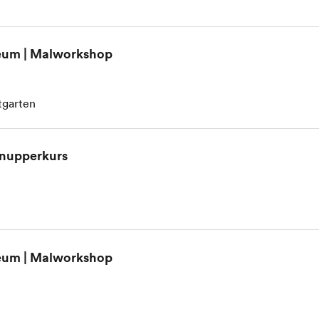
eum | Malworkshop
tgarten
nupperkurs
eum | Malworkshop