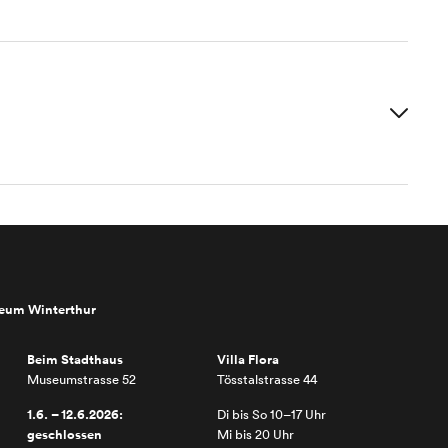
seum Winterthur
Beim Stadthaus
Villa Flora
Museumstrasse 52
Tösstalstrasse 44
1.6. – 12.6.2026:
Di bis So 10–17 Uhr
geschlossen
Mi bis 20 Uhr