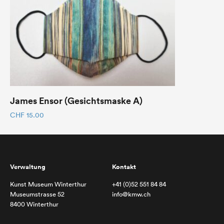
James Ensor (Gesichtsmaske A)
CHF
15.00
Verwaltung
Kontakt
Kunst Museum Winterthur
+41 (0)52 551 84 84
Museumstrasse 52
info@kmw.ch
8400 Winterthur