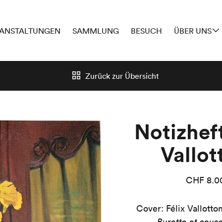
ANSTALTUNGEN
SAMMLUNG
BESUCH
ÜBER UNS
Zurück zur
Übersicht
Notizheft
Vallot
CHF
8.0
Cover: Félix Vallotto
Burette et couc