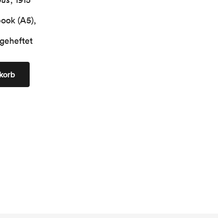
ok (A5),
geheftet
korb