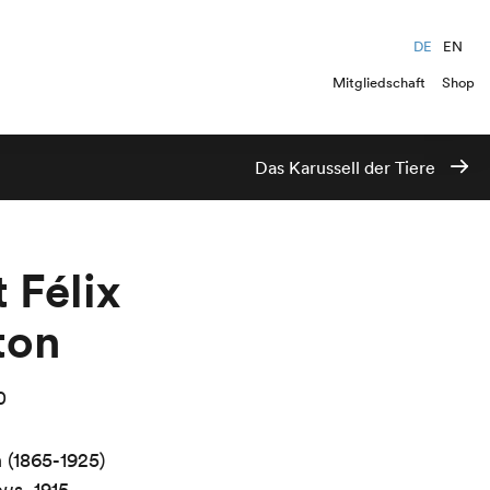
DE
EN
Mitgliedschaft
Shop
Das Karussell der Tiere
 Félix
ton
0
n (1865-1925)
ous
, 1915