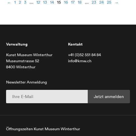
←
1
2
3
…
12
13
14
15
16
17
18
…
23
24
25
→
Verwaltung
Kontakt
Kunst Museum Winterthur
+41 (0)52 551 84 84
Museumstrasse 52
info@kmw.ch
8400 Winterthur
Newsletter Anmeldung
Öffnungszeiten Kunst Museum Winterthur