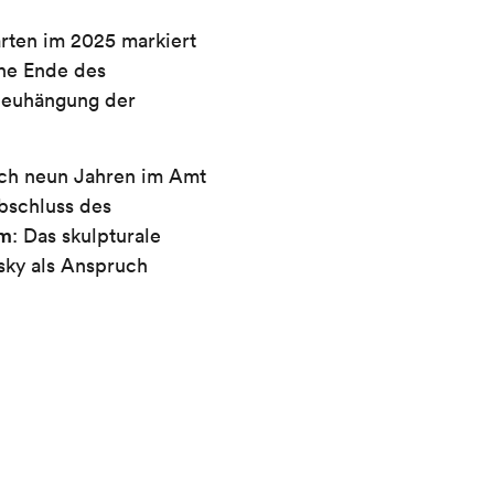
rten im 2025 markiert
he Ende des
Neuhängung der
ach neun Jahren im Amt
bschluss des
um
: Das skulpturale
nsky als Anspruch