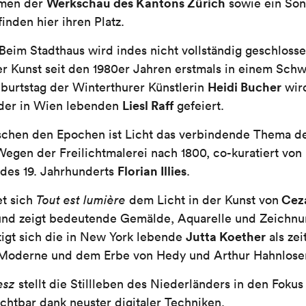
Werkschau des Kantons Zürich
hmen der
sowie ein Son
finden hier ihren Platz.
im Stadthaus wird indes nicht vollständig geschloss
der Kunst seit den 1980er Jahren erstmals in einem Sc
Heidi Bucher
burtstag der Winterthurer Künstlerin
wird
Liesl Raff
 der in Wien lebenden
gefeiert.
chen den Epochen ist Licht das verbindende Thema d
Wegen der Freilichtmalerei nach 1800, co-kuratiert von
Florian Illies
t des 19. Jahrhunderts
.
Ceza
et sich
Tout est lumière
dem Licht in der Kunst von
nd zeigt bedeutende Gemälde, Aquarelle und Zeichnun
Jutta Koether
igt sich die in New York lebende
als zei
 Moderne und dem Erbe von Hedy und Arthur Hahnloser
esz
stellt die Stillleben des Niederländers in den Foku
sichtbar dank neuster digitaler Techniken.