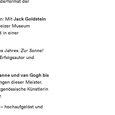
derformat der
Jack Goldstein
en: Mit
hweizer Museum
 in einer
es Jahres:
Zur Sonne!
 Erfolgsautor und
nne und van Gogh bis
gen dieser Meister.
tgenössische Künstlerin
.
s – hochaufgelöst und