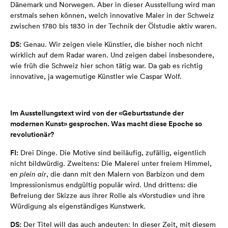
Dänemark und Norwegen. Aber in dieser Ausstellung wird man
erstmals sehen können, welch innovative Maler in der Schweiz
zwischen 1780 bis 1830 in der Technik der Ölstudie aktiv waren.
DS:
Genau. Wir zeigen viele Künstler, die bisher noch nicht
wirklich auf dem Radar waren. Und zeigen dabei insbesondere,
wie früh die Schweiz hier schon tätig war. Da gab es richtig
innovative, ja wagemutige Künstler wie Caspar Wolf.
Im Ausstellungstext wird von der «Geburtsstunde der
modernen Kunst» gesprochen. Was macht diese Epoche so
revolutionär?
FI:
Drei Dinge. Die Motive sind beiläufig, zufällig, eigentlich
nicht bildwürdig. Zweitens: Die Malerei unter freiem Himmel,
en plein air
, die dann mit den Malern von Barbizon und dem
Impressionismus endgültig populär wird. Und drittens: die
Befreiung der Skizze aus ihrer Rolle als «Vorstudie» und ihre
Würdigung als eigenständiges Kunstwerk.
DS:
Der Titel will das auch andeuten: In dieser Zeit, mit diesem