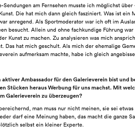
e-Sendungen am Fernsehen musste ich möglichst über «
unst. Die hat mich dann gleich fasziniert. Was ist ein
ar anregend. Als Sportmoderator war ich oft im Ausl
en besucht. Allein und ohne fachkundige Führung war 
 der Kunst zu machen. Zu analysieren was mich ansprich
t. Das hat mich geschult. Als mich der ehemalige Gem
everein aufmerksam machte, habe ich gleich angebiss
n aktiver Ambassador für den Galerieverein bist und be
eien Stücken heraus Werbung für uns machst. Mit we
om Galerieverein zu überzeugen?
e bereichernd, man muss nur nicht meinen, sie sei etwas
der darf eine Meinung haben, das macht die ganze S
lötzlich selbst ein kleiner Experte.