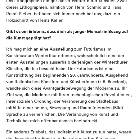
uns Lithographien einiger dieser Winterthurer Künstler. Zwei
dieser Lithographien, nämlich von Henri Schmid und Hans
Ruedi Sieber, befinden sich immer noch bei uns, dazu ein
Holzschnitt von Heinz Keller.
Gibt es ein Erlebnis, dass dich als junger Mensch in Bezug auf
die Kunst geprägt hat?
Ich mag mich an eine Ausstellung zum Futurismus im
Kunstmuseum Winterthur erinnern, wahrscheinlich eine der
ersten Ausstellungen ausserhalb derjenigen der Winterthurer
Künstler, die ich besucht habe. Der Futurismus ist eine
Kunstrichtung des beginnenden 20. Jahrhunderts. Ausgehend
von italienischen Künstlern und Künstlerinnen (z.B. Boccioni),
wandte sich diese Avantgardebewegung der Moderne zu. Ihr
Ziel war, die Moderne mit ihren technologischen Revolutionen,
ihrer sozialen Ordnung, der Veränderung des Städtebaus
mithilfe einer neuen, Bewegung und Raum feiernden (Bild)-
Sprache zu verherrlichen. Die Verbindung von Kunst und
Technik hat mich offenbar damals beeindruckt.
Ein anderes Erlebnis, das indirekt mit Kunst zu tun hatte, waren
die Jugendgottesdienste in der reformierten Kirche von