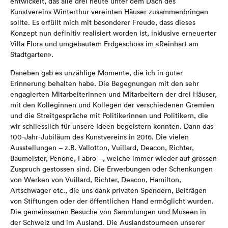
entwickelt, das alle drei heute unter dem Dach des
Kunstvereins Winterthur vereinten Häuser zusammenbringen
sollte. Es erfüllt mich mit besonderer Freude, dass dieses
Konzept nun definitiv realisiert worden ist, inklusive erneuerter
Villa Flora und umgebautem Erdgeschoss im «Reinhart am
Stadtgarten».
Daneben gab es unzählige Momente, die ich in guter
Erinnerung behalten habe. Die Begegnungen mit den sehr
engagierten Mitarbeiterinnen und Mitarbeitern der drei Häuser,
mit den Kolleginnen und Kollegen der verschiedenen Gremien
und die Streitgespräche mit Politikerinnen und Politikern, die
wir schliesslich für unsere Ideen begeistern konnten. Dann das
100-Jahr-Jubiläum des Kunstvereins in 2016. Die vielen
Ausstellungen – z.B. Vallotton, Vuillard, Deacon, Richter,
Baumeister, Penone, Fabro –, welche immer wieder auf grossen
Zuspruch gestossen sind. Die Erwerbungen oder Schenkungen
von Werken von Vuillard, Richter, Deacon, Hamilton,
Artschwager etc., die uns dank privaten Spendern, Beiträgen
von Stiftungen oder der öffentlichen Hand ermöglicht wurden.
Die gemeinsamen Besuche von Sammlungen und Museen in
der Schweiz und im Ausland. Die Auslandstourneen unserer