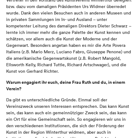
Vertreter in den Vorstand des Kunstvereins Winterthur delegiert
bzw. dazu vom damaligen Präsidenten Urs Widmer überredet
wurde. Dank den vielen Besuchen auch in anderen Museen und
in privaten Sammlungen im In- und Ausland – unter
kompetenter Leitung des damaligen Direktors Dieter Schwarz –
lernte ich immer mehr die ganze Palette der Kunst kennen und
schätzen, vor allem auch die Kunst der Moderne und der
Gegenwart. Besonders angetan haben es mir die Arte Povera
Italiens (z.B. Mario Merz, Luciano Fabro, Giuseppe Penone) und
die amerikanische Gegenwartskunst (z.B. Robert Mangold,
Ellsworth Kelly, Richard Tuttle, Richard Artschwager), und die
Kunst von Gerhard Richter.
Warum engagiert ihr euch, deine Frau Ruth und du, in einem
Verein?
Da gibt es unterschiedliche Gründe. Einmal soll der
Vereinszweck unseren Interessen entsprechen. Das kann Kunst
sein, das kann auch ein gemeinnütziger Zweck sein, das kann
ein Ort für eine Gemeinschaft sein. So engagieren wir uns in
den verschiedenen Institutionen, die sich der Förderung der
Kunst in der Region Winterthur widmen, aber auch in