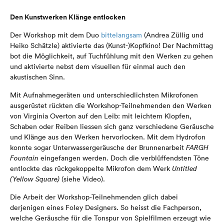
Den Kunstwerken Klänge entlocken
Der Workshop mit dem Duo
bittelangsam
(Andrea Züllig und
Heiko Schätzle) aktivierte das (Kunst-)Kopfkino! Der Nachmittag
bot die Möglichkeit, auf Tuchfühlung mit den Werken zu gehen
und aktivierte nebst dem visuellen für einmal auch den
akustischen Sinn.
Mit Aufnahmegeräten und unterschiedlichsten Mikrofonen
ausgerüstet rückten die Workshop-Teilnehmenden den Werken
von Virginia Overton auf den Leib: mit leichtem Klopfen,
Schaben oder Reiben liessen sich ganz verschiedene Geräusche
und Klänge aus den Werken hervorlocken. Mit dem Hydrofon
konnte sogar Unterwassergeräusche der Brunnenarbeit
FARGH
Fountain
eingefangen werden. Doch die verblüffendsten Töne
entlockte das rückgekoppelte Mikrofon dem Werk
Untitled
(Yellow Square)
(siehe Video).
Die Arbeit der Workshop-Teilnehmenden glich dabei
derjenigen eines Foley Designers. So heisst die Fachperson,
welche Geräusche für die Tonspur von Spielfilmen erzeugt wie