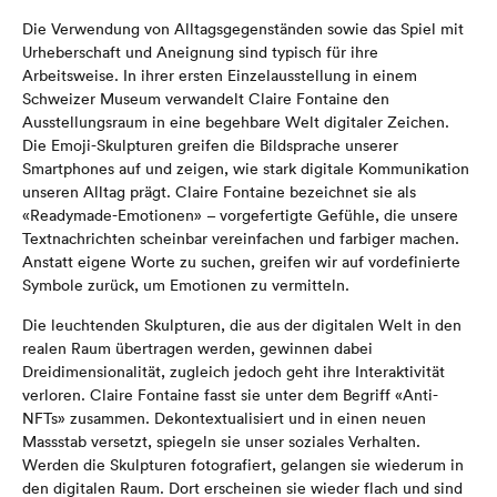
Die Verwendung von Alltagsgegenständen sowie das Spiel mit
Urheberschaft und Aneignung sind typisch für ihre
Arbeitsweise. In ihrer ersten Einzelausstellung in einem
Schweizer Museum verwandelt Claire Fontaine den
Ausstellungsraum in eine begehbare Welt digitaler Zeichen.
Die Emoji-Skulpturen greifen die Bildsprache unserer
Smartphones auf und zeigen, wie stark digitale Kommunikation
unseren Alltag prägt. Claire Fontaine bezeichnet sie als
«Readymade-Emotionen» – vorgefertigte Gefühle, die unsere
Textnachrichten scheinbar vereinfachen und farbiger machen.
Anstatt eigene Worte zu suchen, greifen wir auf vordefinierte
Symbole zurück, um Emotionen zu vermitteln.
Die leuchtenden Skulpturen, die aus der digitalen Welt in den
realen Raum übertragen werden, gewinnen dabei
Dreidimensionalität, zugleich jedoch geht ihre Interaktivität
verloren. Claire Fontaine fasst sie unter dem Begriff «Anti-
NFTs» zusammen. Dekontextualisiert und in einen neuen
Massstab versetzt, spiegeln sie unser soziales Verhalten.
Werden die Skulpturen fotografiert, gelangen sie wiederum in
den digitalen Raum. Dort erscheinen sie wieder flach und sind