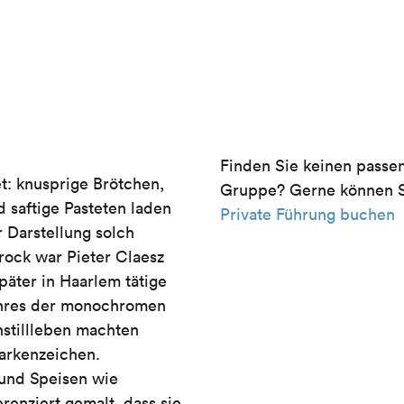
Finden Sie keinen passe
et: knusprige Brötchen,
Gruppe? Gerne können Si
 saftige Pasteten laden
Private Führung buchen
 Darstellung solch
rock war Pieter Claesz
päter in Haarlem tätige
 Genres der monochromen
nstillleben machten
arkenzeichen.
 und Speisen wie
erenziert gemalt, dass sie