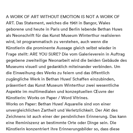
A WORK OF ART WITHOUT EMOTION IS NOT A WORK OF
ART. Das Statement, welches die 1961 in Bangor, Wales
geborene und heute in Paris und Berlin lebende Bethan Huws
als Neonschrift für das Kunst Museum Winterthur realisieren
wird, ist programmatisch zu verstehen, auch wenn die
Künstlerin die prominente Aussage gleich selbst wieder in
Frage stellt: ARE YOU SURE? Die vom Galerieverein in Auftrag
gegebene zweiteilige Neon­arbeit wird die beiden Gebäude des
Museums visuell und gedanklich miteinander verbinden. Um
die Einweihung des Werks zu feiern und das öffentlich
zugängliche Werk in Bethan Huws’ Schaffen einzubinden,
präsentiert das Kunst Museum Winterthur zwei wesentliche
Aspekte im multimedialen und konzeptuellen Œuvre der
Künstlerin: Works on Paper / Word Vitrines.
Works on Paper: Bethan Huws’ Aquarelle sind von einer
unvergleichlichen Zartheit und Verletzlichkeit. Der Akt des
Zeichnens ist auch einer der persönlichen Erinnerung. Das kann
eine Reminiszenz an bestimmte Orte oder Dinge sein. Die
Künstlerin konzentriert ihre Erinnerungsbilder so, dass diese