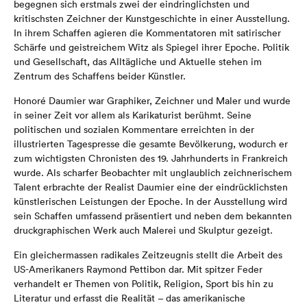
begegnen sich erstmals zwei der eindringlichsten und
kritischsten Zeichner der Kunstgeschichte in einer Ausstellung.
In ihrem Schaffen agieren die Kommentatoren mit satirischer
Schärfe und geistreichem Witz als Spiegel ihrer Epoche. Politik
und Gesellschaft, das Alltägliche und Aktuelle stehen im
Zentrum des Schaffens beider Künstler.
Honoré Daumier war Graphiker, Zeichner und Maler und wurde
in seiner Zeit vor allem als Karikaturist berühmt. Seine
politischen und sozialen Kommentare erreichten in der
illustrierten Tagespresse die gesamte Bevölkerung, wodurch er
zum wichtigsten Chronisten des 19. Jahrhunderts in Frankreich
wurde. Als scharfer Beobachter mit unglaublich zeichnerischem
Talent erbrachte der Realist Daumier eine der eindrücklichsten
künstlerischen Leistungen der Epoche. In der Ausstellung wird
sein Schaffen umfassend präsentiert und neben dem bekannten
druckgraphischen Werk auch Malerei und Skulptur gezeigt.
Ein gleichermassen radikales Zeitzeugnis stellt die Arbeit des
US-Amerikaners Raymond Pettibon dar. Mit spitzer Feder
verhandelt er Themen von Politik, Religion, Sport bis hin zu
Literatur und erfasst die Realität – das amerikanische