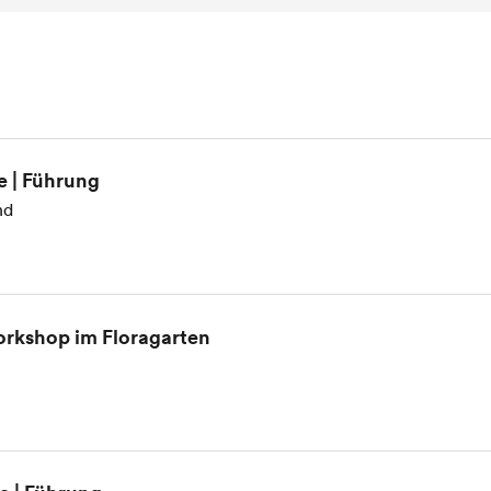
e | Führung
nd
rkshop im Floragarten