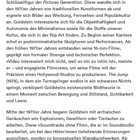
Schlüsselfigur der
Pictures Generation
. Diese wandte sich in
den 1970er Jahren von traditionellen Kunstformen ab und
eignete sich Bilder aus Werbung, Fernsehen und Populärkultur
an. Goldstein interessierte sich für die Objekthaftigkeit und
Autonomie des Minimalismus sowie für die Stoffe unserer
Kultur, die sich in der Pop Art finden. Zu Beginn seiner Karriere
schuf er postminimalistische Skulpturen und Performances. Ab
den frühen 1970er Jahren entstanden seine 16-mm-Filme,
geprägt von formaler Strenge und technischer Perfektion.
«Video interessiert mich nicht, weil es mir zu intim ist», meinte
er – und engagierte Filmcrews, um seine Filme mit der
Präzision eines Hollywood-Studios zu produzieren.
The Jump
(1978), in dem ein Turmspringer endlos in ein schwarzes Nichts
springt, verkörpert Goldsteins existenzielle Bildtheorie in
einem Moment zwischen Bewegung und Stillstand, Sichtbarkeit
und Leere.
Mitte der 1970er Jahre begann Goldstein mit archaischen
Geräuschen wie Explosionen, Gewittern oder Tierlauten zu
arbeiten. Diese «Soundtracks ohne Film», die er im Soundstudio
bearbeitet, um bei den Hörer:innen tiefsitzende Erinnerungen
auszulösen, wurden zu konzeptuellen Klangkunstwerken. Ab