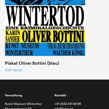
Plakat Oliver Bottini (blau)
CHF
50.00
Verwaltung
Kontakt
Kunst Museum Winterthur
+41 (0)52 551 84 84
Museumstrasse 52
info@kmw.ch