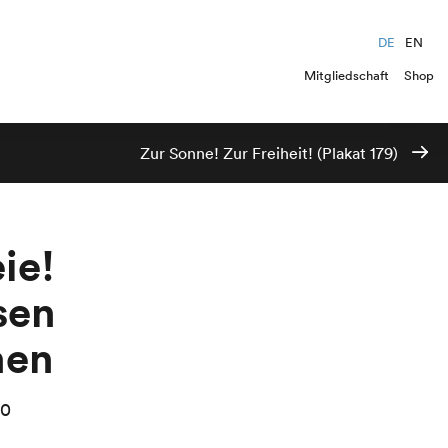
DE
EN
Mitgliedschaft
Shop
Zur Sonne! Zur Freiheit! (Plakat 179)
eie!
sen
nen
00