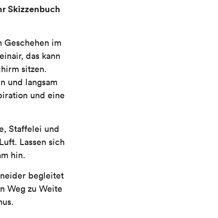
hr Skizzenbuch
um Geschehen im
einair, das kann
hirm sitzen.
en und langsam
iration und eine
, Staffelei und
Luft. Lassen sich
m hin.
hneider begleitet
en Weg zu Weite
mus.