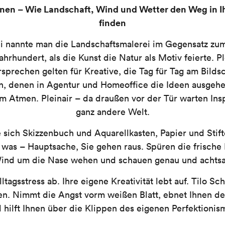
nen – Wie Landschaft, Wind und Wetter den Weg in I
finden
ei nannte man die Landschaftsmalerei im Gegensatz z
Jahrhundert, als die Kunst die Natur als Motiv feierte. Pl
rsprechen gelten für Kreative, die Tag für Tag am Bildsc
en, denen in Agentur und Homeoffice die Ideen ausgeh
um Atmen. Pleinair – da draußen vor der Tür warten Insp
ganz andere Welt.
sich Skizzenbuch und Aquarellkasten, Papier und Stifte
 was – Hauptsache, Sie gehen raus. Spüren die frische 
ind um die Nase wehen und schauen genau und achtsa
lltagsstress ab. Ihre eigene Kreativität lebt auf. Tilo Sc
en. Nimmt die Angst vorm weißen Blatt, ebnet Ihnen d
 hilft Ihnen über die Klippen des eigenen Perfektionis