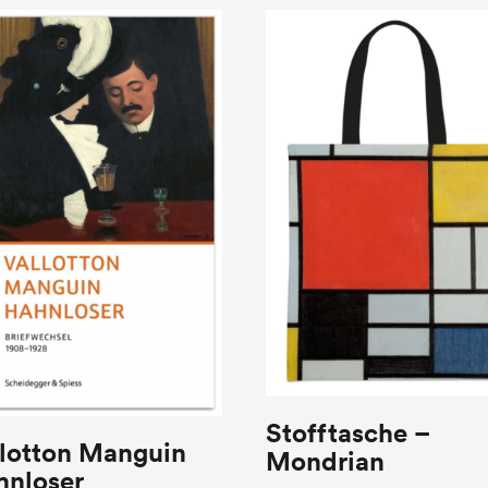
Stofftasche –
llotton Manguin
Mondrian
hnloser