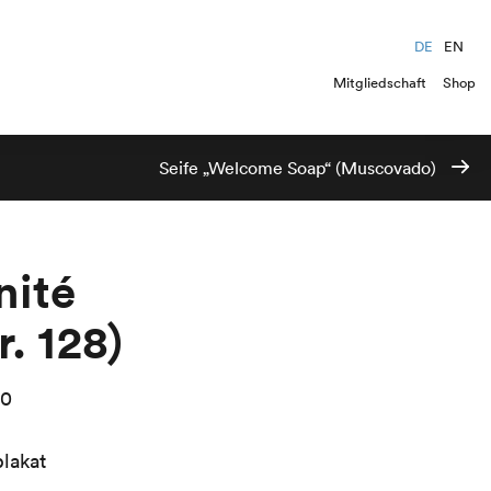
DE
EN
Mitgliedschaft
Shop
Seife „Welcome Soap“ (Muscovado)
nité
r. 128)
00
lakat