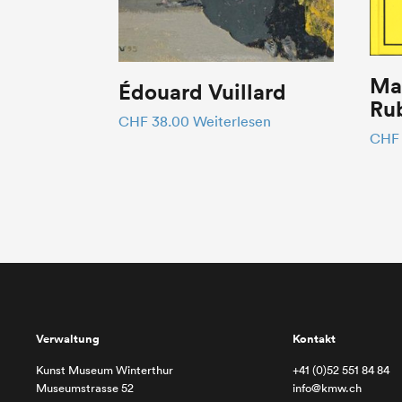
Mat
Édouard Vuillard
Ru
CHF
38.00
Weiterlesen
CHF
Verwaltung
Kontakt
Kunst Museum Winterthur
+41 (0)52 551 84 84
Museumstrasse 52
info@kmw.ch