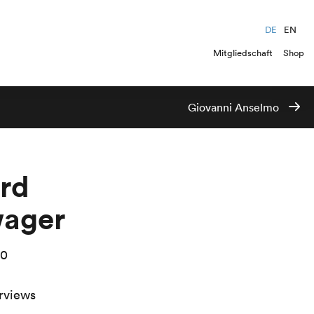
DE
EN
Mitgliedschaft
Shop
Giovanni Anselmo
rd
wager
00
rviews