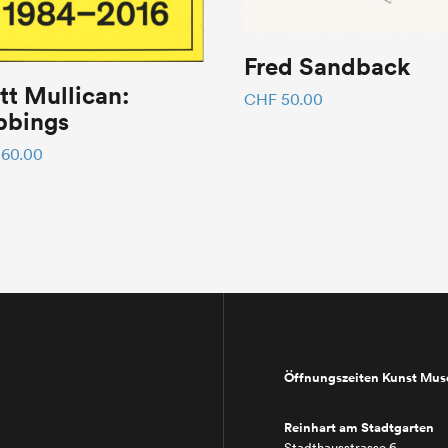
Fred Sandback
t Mullican:
CHF
50.00
bbings
60.00
Öffnungszeiten Kunst Mu
Reinhart am Stadtgarten
Stadthausstrasse 6