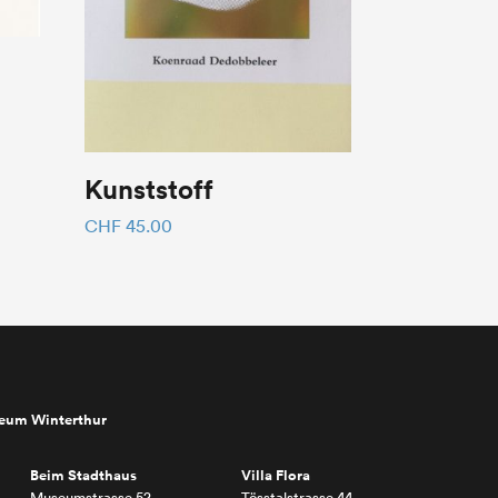
Kunststoff
CHF
45.00
seum Winterthur
Beim Stadthaus
Villa Flora
Museumstrasse 52
Tösstalstrasse 44