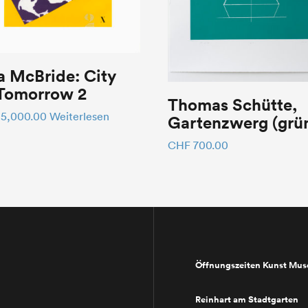
a McBride: City
 Tomorrow 2
Thomas Schütte,
5,000.00
Weiterlesen
Gartenzwerg (grü
CHF
700.00
Öffnungszeiten Kunst Mu
Reinhart am Stadtgarten