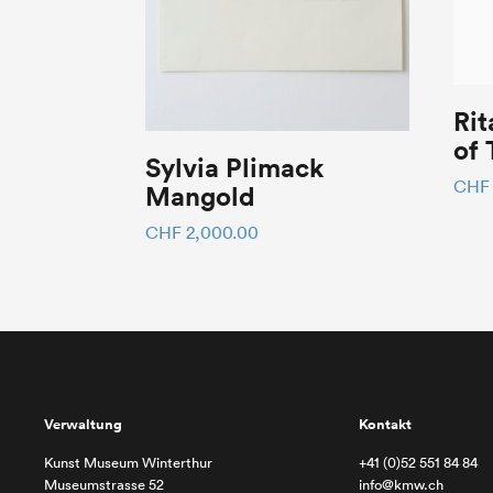
Rit
of
Sylvia Plimack
CHF
Mangold
CHF
2,000.00
Verwaltung
Kontakt
Kunst Museum Winterthur
+41 (0)52 551 84 84
Museumstrasse 52
info@kmw.ch