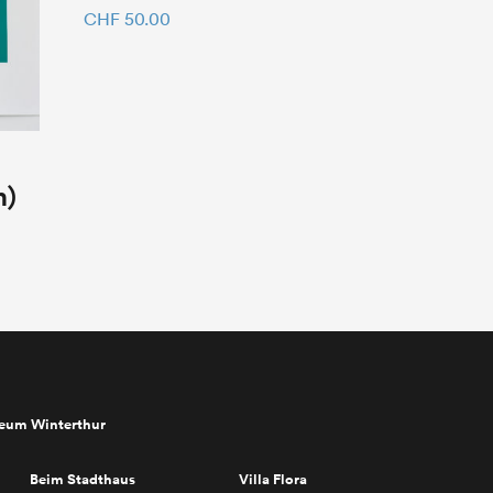
CHF
50.00
n)
seum Winterthur
Beim Stadthaus
Villa Flora