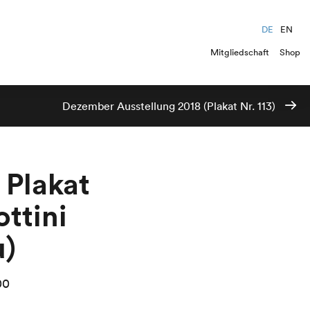
DE
EN
Mitgliedschaft
Shop
Dezember Ausstellung 2018 (Plakat Nr. 113)
 Plakat
ottini
u)
00