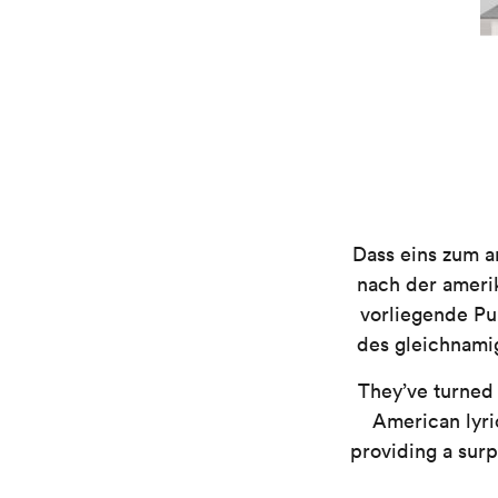
Dass eins zum a
nach der amerik
vorliegende Pub
des gleichnami
They’ve turned 
American lyric
providing a surp