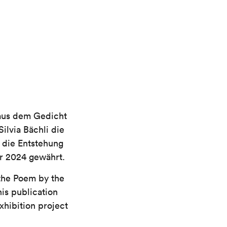
 aus dem Gedicht
ilvia Bächli die
n die Entstehung
r 2024 gewährt.
 the Poem by the
his publication
xhibition project