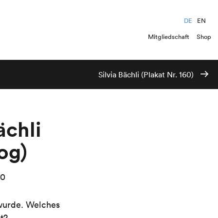
DE
EN
Mitgliedschaft
Shop
Silvia Bächli (Plakat Nr. 160)
ächli
og)
00
wurde. Welches
t?