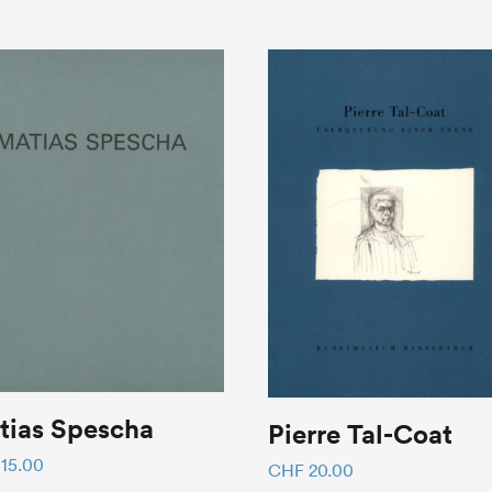
tias Spescha
Pierre Tal-Coat
15.00
CHF
20.00