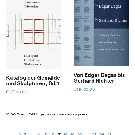
Von Edgar Degas bis
Katalog der Gemälde
Gerhard Richter
und Skulpturen, Bd.1
CHF
60.00
CHF
50.00
Nach
257–272 von 394 Ergebnissen werden angezeigt
Aktualität
sortiert
←
1
2
3
…
14
15
16
17
18
19
20
…
23
24
25
→