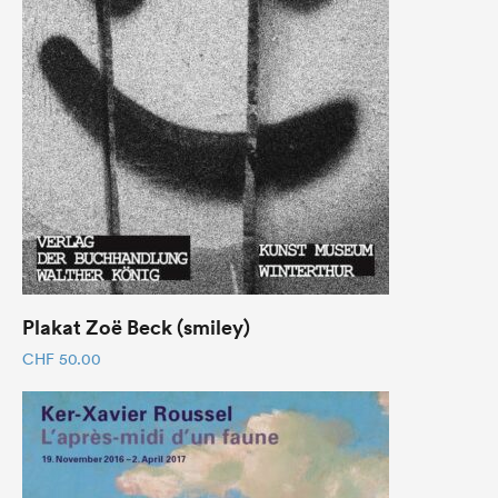
Plakat Zoë Beck (smiley)
CHF
50.00