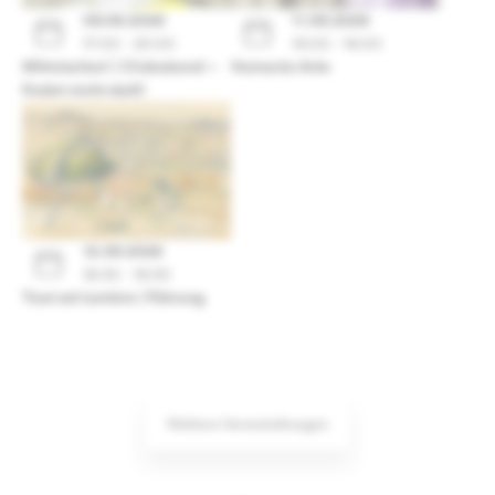
09.08.2026
11.08.2026
17:00 - 20:00
14:00 - 16:00
Mitmischen! | Clubabend –
Humaniz-Arte
findet nicht statt!
12.08.2026
18:30 - 19:30
Tout est lumière | Führung
Weitere Veranstaltungen