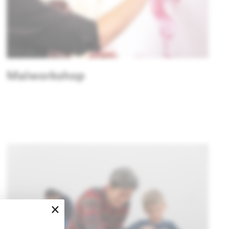
Malworkshop
×