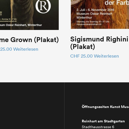
Sigismund Righini
me Grown (Plakat)
(Plakat)
25.00
Weiterlesen
CHF
25.00
Weiterlesen
Öffnungszeiten Kunst Mu
Reinhart am Stadtgarten
Stadthausstrasse 6