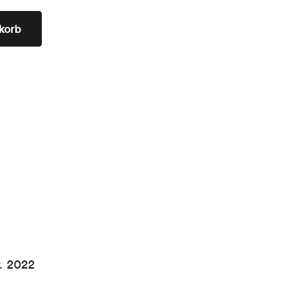
korb
r.
2022