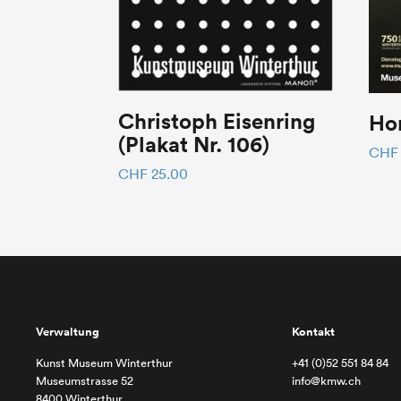
Christoph Eisenring
Ho
(Plakat Nr. 106)
CHF
CHF
25.00
Verwaltung
Kontakt
Kunst Museum Winterthur
+41 (0)52 551 84 84
Museumstrasse 52
info@kmw.ch
8400 Winterthur