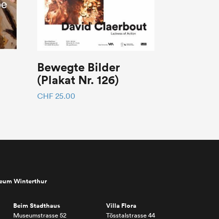
Bewegte Bilder
(Plakat Nr. 126)
CHF
25.00
seum Winterthur
Beim Stadthaus
Villa Flora
Museumstrasse 52
Tösstalstrasse 44