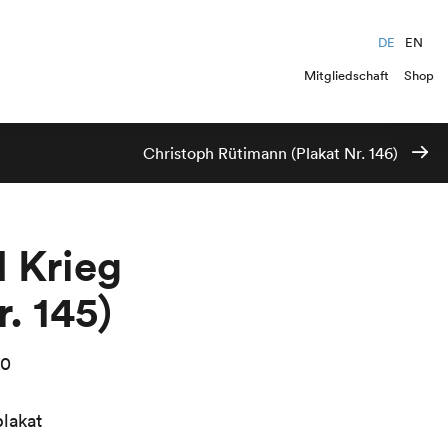
DE
EN
Mitgliedschaft
Shop
Christoph Rütimann (Plakat Nr. 146)
 Krieg
r. 145)
00
lakat