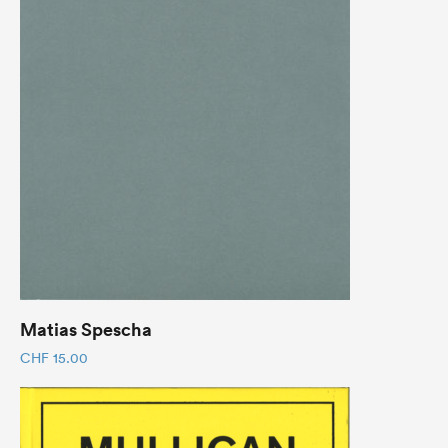
Matias Spescha
CHF
15.00