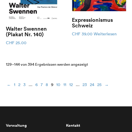
Expressionismus
Schweiz
Walter Swennen
(Plakat Nr. 140)
CHF
39.00
Weiterlesen
CHF
25.00
Nach
129–144 von 394 Ergebnissen werden angezeigt
Aktualität
sortiert
←
1
2
3
…
6
7
8
9
10
11
12
…
23
24
25
→
Verwaltung
Kontakt