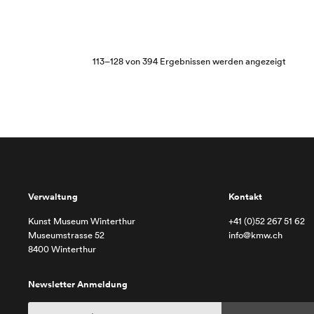
Nach
113–128 von 394 Ergebnissen werden angezeigt
Aktuali
sortier
Verwaltung
Kontakt
Kunst Museum Winterthur
+41 (0)52 267 51 62
Museumstrasse 52
info@kmw.ch
8400 Winterthur
Newsletter Anmeldung