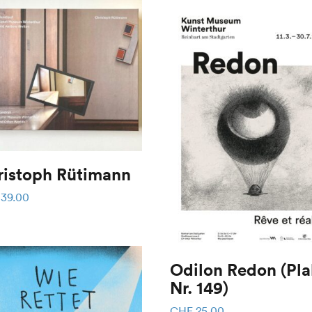
ristoph Rütimann
39.00
Odilon Redon (Pla
Nr. 149)
CHF
25.00