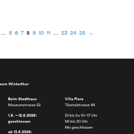
…
5
6
7
8
9
10
11
…
23
24
25
→
seum Winterthur
Beim Stadthaus
Villa Flora
Museumstrasse 52
Tösstalstrasse 44
1.6. – 12.6.2026:
Di bis So 10–17 Uhr
geschlossen
Mi bis 20 Uhr
Mo geschlossen
ab 13.6.2026: