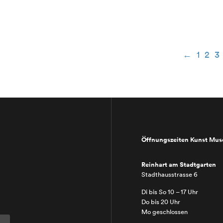
tät
←
1
2
3
t
Öffnungszeiten Kunst Mu
Reinhart am Stadtgarten
Stadthausstrasse 6
Di bis So 10 – 17 Uhr
Do bis 20 Uhr
Mo geschlossen