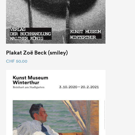
Plakat Zoë Beck (smiley)
CHF
50.00