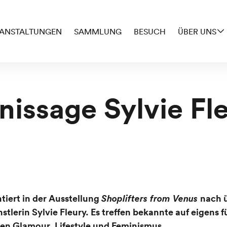
ANSTALTUNGEN
SAMMLUNG
BESUCH
ÜBER UNS
nissage Sylvie Fl
iert in der Ausstellung
Shoplifters from Venus
nach 
tlerin Sylvie Fleury. Es treffen bekannte auf eigens f
men Glamour, Lifestyle und Feminismus.